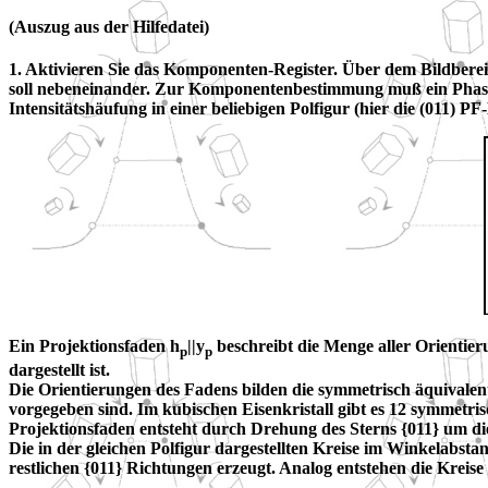
(Auszug aus der Hilfedatei)
1. Aktivieren Sie das Komponenten-Register. Über dem Bildbereic
soll nebeneinander. Zur Komponentenbestimmung muß ein Phasenan
Intensitätshäufung in einer beliebigen Polfigur (hier die (011) 
Ein Projektionsfaden h
||y
beschreibt die Menge aller Orientier
p
p
dargestellt ist.
Die Orientierungen des Fadens bilden die symmetrisch äquivalent
vorgegeben sind. Im kubischen Eisenkristall gibt es 12 symmetris
Projektionsfaden entsteht durch Drehung des Sterns {011} um die 
Die in der gleichen Polfigur dargestellten Kreise im Winkelabsta
restlichen {011} Richtungen erzeugt. Analog entstehen die Kreis