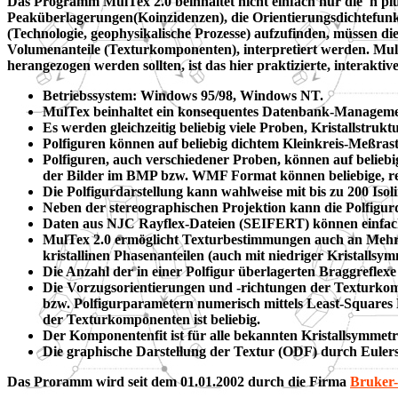
Das Programm MulTex 2.0 beinhaltet nicht einfach nur die 'n pl
Peaküberlagerungen(Koinzidenzen), die Orientierungsdichtefun
(Technologie, geophysikalische Prozesse) aufzufinden, müssen d
Volumenanteile (Texturkomponenten), interpretiert werden. Mul
herangezogen werden sollten, ist das hier praktizierte, intera
Betriebssystem: Windows 95/98, Windows NT.
MulTex beinhaltet ein konsequentes Datenbank-Manageme
Es werden gleichzeitig beliebig viele Proben, Kristallstruk
Polfiguren können auf beliebig dichtem Kleinkreis-Meßrast
Polfiguren, auch verschiedener Proben, können auf beliebi
der Bilder im BMP bzw. WMF Format können beliebige, rec
Die Polfigurdarstellung kann wahlweise mit bis zu 200 Isoli
Neben der stereographischen Projektion kann die Polfigurd
Daten aus NJC Rayflex-Dateien (SEIFERT) können einf
MulTex 2.0 ermöglicht Texturbestimmungen auch an Mehrph
kristallinen Phasenanteilen (auch mit niedriger Kristallsym
Die Anzahl der in einer Polfigur überlagerten Braggreflexe (
Die Vorzugsorientierungen und -richtungen der Texturko
bzw. Polfigurparametern numerisch mittels Least-Squares 
der Texturkomponenten ist beliebig.
Der Komponentenfit ist für alle bekannten Kristallsymme
Die graphische Darstellung der Textur (ODF) durch Eulersc
Das Proramm wird seit dem 01.01.2002 durch die Firma
Bruker