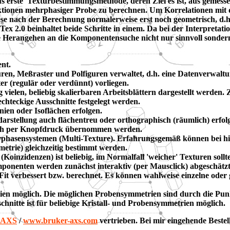
us erste' Texturbestimmungsmethode, deren Ziel es ist, aus gemes
ktionen mehrphasiger Probe zu berechnen. Um Korrelationen mit 
iese nach der Berechnung normalerweise erst noch geometrisch, d.
Tex 2.0 beinhaltet beide Schritte in einem. Da bei der Interpret
ktive Herangehen an die Komponentensuche nicht nur sinnvoll sond
nt.
turen, Meßraster und Polfiguren verwaltet, d.h. eine Datenverwaltu
er (regulär oder verdünnt) vorliegen.
g vielen, beliebig skalierbaren Arbeitsblättern dargestellt werde
hteckige Ausschnitte festgelegt werden.
nien oder Isoflächen erfolgen.
arstellung auch flächentreu oder orthographisch (räumlich) erfol
ach per Knopfdruck übernommen werden.
asensystemen (Multi-Texture). Erfahrungsgemäß können bei hinr
metrie) gleichzeitig bestimmt werden.
Koinzidenzen) ist beliebig, im Normalfall 'weicher' Texturen sollte 
mponenten werden zunächst interaktiv (per Mausclick) abgeschät
Fit verbessert bzw. berechnet. Es können wahlweise einzelne oder
trien möglich. Die möglichen Probensymmetrien sind durch die P
hnitte ist für beliebige Kristall- und Probensymmetrien möglich.
-AXS
/
www.bruker-axs.com
vertrieben. Bei mir eingehende Bestell