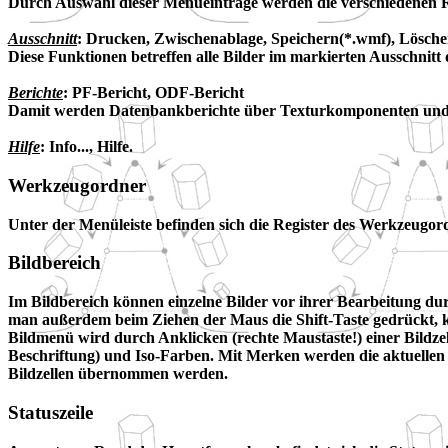
Durch Auswahl dieser Menüeinträge werden die verschiedenen 
Ausschnitt
: Drucken, Zwischenablage, Speichern(*.wmf), Lösche
Diese Funktionen betreffen alle Bilder im markierten Ausschnitt 
Berichte
: PF-Bericht, ODF-Bericht
Damit werden Datenbankberichte über Texturkomponenten und Po
Hilfe
: Info..., Hilfe.
Werkzeugordner
Unter der Menüleiste befinden sich die Register des Werkzeugordn
Bildbereich
Im Bildbereich können einzelne Bilder vor ihrer Bearbeitung d
man außerdem beim Ziehen der Maus die Shift-Taste gedrückt, ka
Bildmenü wird durch Anklicken (rechte Maustaste!) einer Bildzell
Beschriftung) und Iso-Farben. Mit Merken werden die aktuellen 
Bildzellen übernommen werden.
Statuszeile