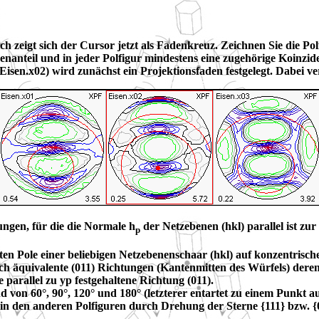
h zeigt sich der Cursor jetzt als Fadenkreuz. Zeichnen Sie die P
teil und in jeder Polfigur mindestens eine zugehörige Koinziden
PF-Eisen.x02) wird zunächst ein Projektionsfaden festgelegt. Dabe
ungen, für die die Normale h
der Netzebenen (hkl) parallel ist zur
p
en Pole einer beliebigen Netzebenenschaar (hkl) auf konzentrisch
ch äquivalente (011) Richtungen (Kantenmitten des Würfels) deren 
parallel zu yp festgehaltene Richtung (011).
nd von 60°, 90°, 120° und 180° (letzterer entartet zu einem Punkt 
e in den anderen Polfiguren durch Drehung der Sterne {111} bzw. {0