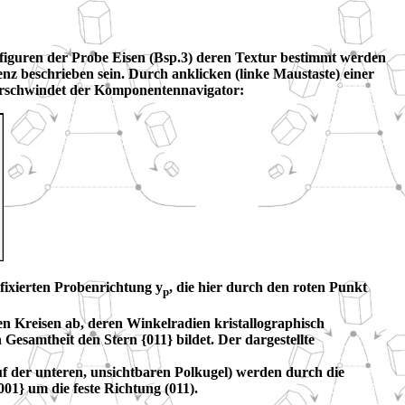
olfiguren der Probe Eisen (Bsp.3) deren Textur bestimmt werden
z beschrieben sein. Durch anklicken (linke Maustaste) einer
i verschwindet der Komponentennavigator:
 fixierten Probenrichtung y
, die hier durch den roten Punkt
p
en Kreisen ab, deren Winkelradien kristallographisch
Gesamtheit den Stern {011} bildet. Der dargestellte
auf der unteren, unsichtbaren Polkugel) werden durch die
01} um die feste Richtung (011).