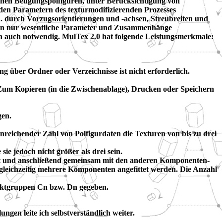
senen Beugungspolfiguren, unter Berücksichtigung von
den Parametern des texturmodifizierenden Prozesses
h. durch Vorzugsorientierungen und -achsen, Streubreiten und
ation nur wesentliche Parameter und Zusammenhänge
ern auch notwendig. MulTex 2.0 hat folgende Leistungsmerkmale:
ng über Ordner oder Verzeichnisse ist nicht erforderlich.
n. Zum Kopieren (in die Zwischenablage), Drucken oder Speichern
gen.
eichender Zahl von Polfigurdaten die Texturen von bis zu drei
sie jedoch nicht größer als drei sein.
zt und anschließend gemeinsam mit den anderen Komponenten-
 gleichzeitig mehrere Komponenten angefittet werden. Die Anzahl
unktgruppen Cn bzw. Dn gegeben.
ungen leite ich selbstverständlich weiter.